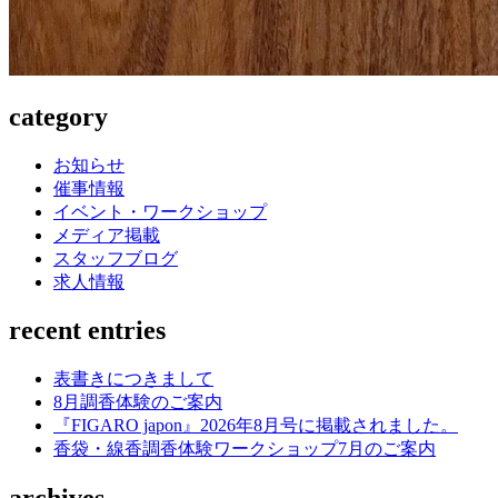
category
お知らせ
催事情報
イベント・ワークショップ
メディア掲載
スタッフブログ
求人情報
recent entries
表書きにつきまして
8月調香体験のご案内
『FIGARO japon』2026年8月号に掲載されました。
香袋・線香調香体験ワークショップ7月のご案内