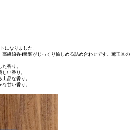
ートになりました。
た高級線香4種類がじっくり愉しめる詰め合わせです。薫玉堂
した香り。
優しい香り。
る上品な香り。
かな甘い香り。