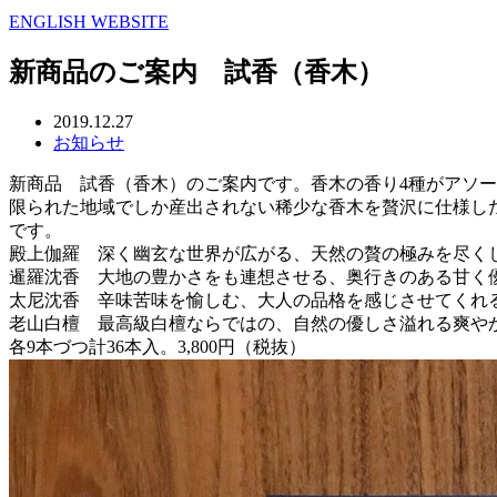
ENGLISH WEBSITE
新商品のご案内 試香（香木）
2019.12.27
お知らせ
新商品 試香（香木）のご案内です。香木の香り4種がアソ
限られた地域でしか産出されない稀少な香木を贅沢に仕様し
です。
殿上伽羅 深く幽玄な世界が広がる、天然の贅の極みを尽く
暹羅沈香 大地の豊かさをも連想させる、奥行きのある甘く
太尼沈香 辛味苦味を愉しむ、大人の品格を感じさせてくれ
老山白檀 最高級白檀ならではの、自然の優しさ溢れる爽や
各9本づつ計36本入。3,800円（税抜）