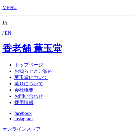
MENU
JA
/
EN
香老舗 薫玉堂
トップページ
お知らせとご案内
薫玉堂について
薫りについて
会社概要
お問い合わせ
採用情報
facebook
instagram
オンラインストア
→