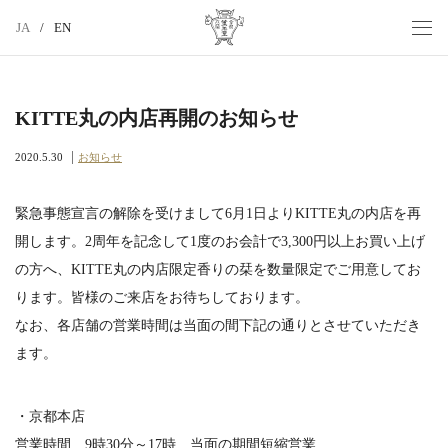
JA
/
EN
MEN
香老
舗 薫
玉堂
KITTE丸の内店再開のお知らせ
2020.5.30
お知らせ
緊急事態宣言の解除を受けまして6月1日よりKITTE丸の内店を再
開します。2周年を記念して1度のお会計で3,300円以上お買い上げ
の方へ、KITTE丸の内店限定香りの栞を数量限定でご用意してお
ります。皆様のご来店をお待ちしております。
なお、各店舗の営業時間は当面の間下記の通りとさせていただき
ます。
・京都本店
営業時間 9時30分～17時 当面の期間短縮営業