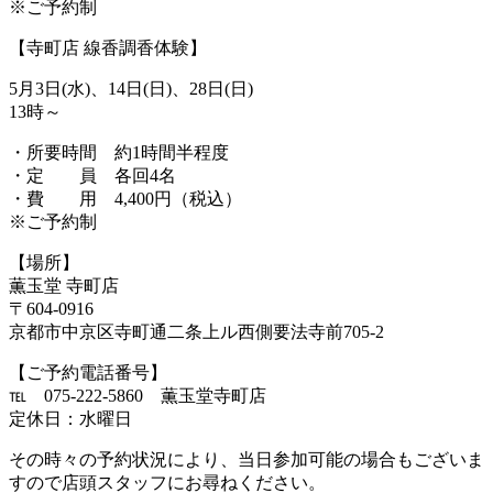
※ご予約制
【寺町店 線香調香体験】
5月3日(水)、14日(日)、28日(日)
13時～
・所要時間 約1時間半程度
・定 員 各回4名
・費 用 4,400円（税込）
※ご予約制
【場所】
薫玉堂 寺町店
〒
604
‐
0916
京都市中京区寺町通二条上ル西側要法寺前
705-2
【ご予約電話番号】
℡ 075-222-5860
薫玉堂寺町店
定休日：水曜日
その時々の予約状況により、当日参加可能の場合もございま
すので店頭スタッフにお尋ねください。