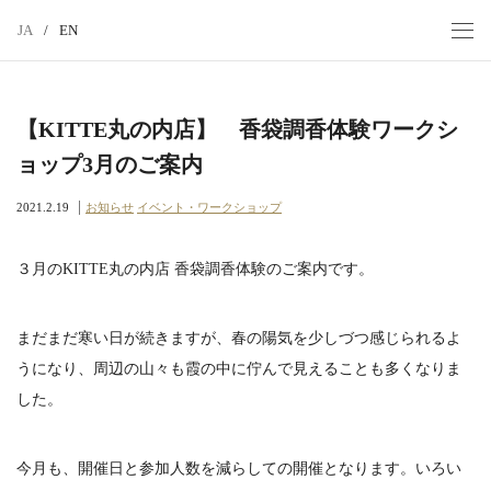
JA
/
EN
MEN
香老
舗 薫
玉堂
【KITTE丸の内店】 香袋調香体験ワークシ
ョップ3月のご案内
2021.2.19
お知らせ
イベント・ワークショップ
３月のKITTE丸の内店 香袋調香体験のご案内です。
まだまだ寒い日が続きますが、春の陽気を少しづつ感じられるよ
うになり、周辺の山々も霞の中に佇んで見えることも多くなりま
した。
今月も、開催日と参加人数を減らしての開催となります。いろい