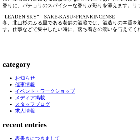
香りに、パチョリのスパイシーな香りが彩りを添えます。リ
“LEADEN SKY” SAKE-KASU×FRANKINCENSE
冬、北山杉のふる里である老舗の酒蔵では、酒造りの本番を
す。仕事などで集中したい時に、落ち着きの潤いを与えてく
category
お知らせ
催事情報
イベント・ワークショップ
メディア掲載
スタッフブログ
求人情報
recent entries
表書きにつきまして