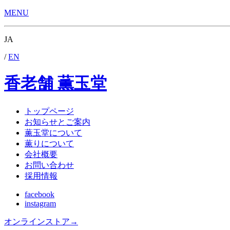
MENU
JA
/
EN
香老舗 薫玉堂
トップページ
お知らせとご案内
薫玉堂について
薫りについて
会社概要
お問い合わせ
採用情報
facebook
instagram
オンラインストア
→