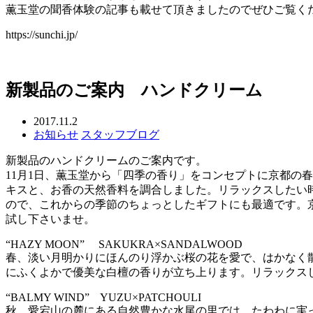
薫玉堂の聞香体験の記事も載せて頂きましたのでぜひご覧く
https://sunchi.jp/
新製品のご案内 ハンドクリーム
2017.11.2
お知らせ
スタッフブログ
新製品のハンドクリームのご案内です。
11月1日、薫玉堂から「四季の香り」をコンセプトに京都の
キスと、お香の天然香料を調合しました。リラックスしたい
ので、これからの季節のちょっとしたギフトにも最適です。
試し下さいませ。
“HAZY MOON” SAKUKRA×SANDALWOOD
春、淡い月明かりにほんのり浮かぶ桜の花を愛で、はかなく
にふくよかで優美な白檀の香りが立ち上ります。リラックス
“BALMY WIND” YUZU×PATCHOULI
秋、愛宕山の麓にある自然豊かな水尾の里では、たわわに実