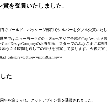
sにてデザイン賞を受賞いたしました。
デザイン部門IC部門でゴールド、パッケージ部門でシルバーをダブル受賞い
ヨークのOne Show,アジア全域のTop Awards AISA、そして
dDesignCompanyの水野学氏、スタッフのみなさまに感
り添う２４時間を通しての香りを提案して参ります。今後共宜
m=O&id_category=O&view=icons&range=w
ました
1周年を迎えられ、グッドデザイン賞を受賞されました。