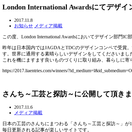
London International Award
2017.11.8
お知らせ
メディア掲載
この度、London International Awardsにおいて
昨年は日本国内ではJAGDAとTDCのデザインコンペで受賞。世界ではニュー
す。世界に通用する素晴らしいデザインをしてくださいましたGoo
これを機にますます良いものづくりに取り組み、暮らしに寄
https://2017.liaentries.com/winners/?id_medium=l&id_submediu
さんち～工芸と探訪～に公開して頂き
2017.11.6
メディア掲載
日本の工芸のさんちにまつわる「さんち～工芸と探訪～」が
毎日更新される記事が楽しいサイトです。