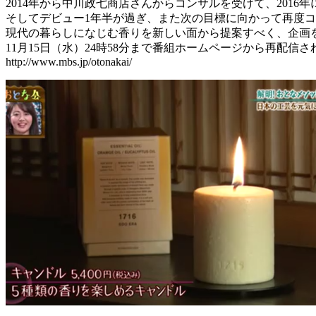
2014年から中川政七商店さんからコンサルを受けて、2016
そしてデビュー1年半が過ぎ、また次の目標に向かって再度
現代の暮らしになじむ香りを新しい面から提案すべく、企画
11月15日（水）24時58分まで番組ホームページから再配信
http://www.mbs.jp/otonakai/