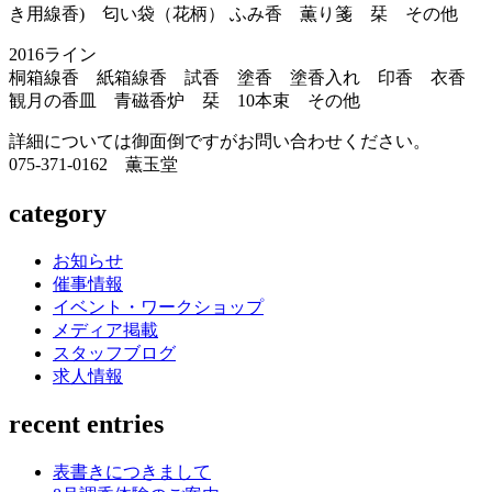
き用線香) 匂い袋（花柄） ふみ香 薫り箋 栞 その他
2016ライン
桐箱線香 紙箱線香 試香 塗香 塗香入れ 印香 衣香
観月の香皿 青磁香炉 栞 10本束 その他
詳細については御面倒ですがお問い合わせください。
075-371-0162 薫玉堂
category
お知らせ
催事情報
イベント・ワークショップ
メディア掲載
スタッフブログ
求人情報
recent entries
表書きにつきまして