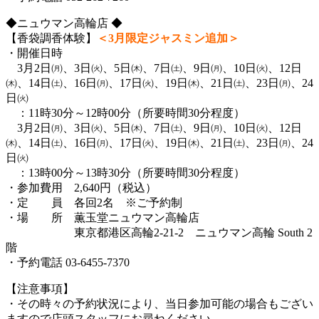
◆ニュウマン高輪店 ◆
【香袋調香体験】
＜3月限定ジャスミン追加＞
・開催日時
3月2日㈪、3日㈫、5日㈭、7日㈯、9日㈪、10日㈫、12日
㈭、14日㈯、16日㈪、17日㈫、19日㈭、21日㈯、23日㈪、24
日㈫
：11時30分～12時00分（所要時間30分程度）
3月2日㈪、3日㈫、5日㈭、7日㈯、9日㈪、10日㈫、12日
㈭、14日㈯、16日㈪、17日㈫、19日㈭、21日㈯、23日㈪、24
日㈫
：13時00分～13時30分（所要時間30分程度）
・参加費用 2,640円（税込）
・定 員 各回2名 ※ご予約制
・場 所 薫玉堂ニュウマン高輪店
東京都港区高輪2-21-2 ニュウマン高輪 South 2
階
・予約電話 03-6455-7370
【注意事項】
・その時々の予約状況により、当日参加可能の場合もござい
ますので店頭スタッフにお尋ねください。