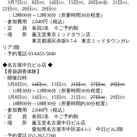
3月7日㈯、8日㈰、14日㈯、15日㈰、20日㈮㊗、21日㈯、
22日㈰、28日㈯、29日㈰
：12時00分～12時30分（所要時間30分程度）
・参加費用 2,640円（税込）
・定 員 各回2名 ※ご予約制
・場 所 薫玉堂東京ミッドタウン店
東京都港区赤坂9-7-4 東京ミッドタウンガレ
リア3階
・予約電話 03-6455-5840
◆名古屋中日ビル店 ◆
【香袋調香体験】
・開催日時
3月8日㈰、
14日㈯
、15日㈰、
21日㈯
、
27日㈮
、
29日㈰
：11時30分～12時00分（所要時間30分程度）
3月8日㈰、14日㈯、15日㈰、21日㈯、
27日㈮
、29日㈰
：18時00分～18時30分（所要時間約30分程度）
・参加費用 2,640円（税込）
・定 員
各回2名
※ご予約制
・場 所 薫玉堂名古屋中日ビル店
愛知県名古屋市中区栄4-1-1 中日ビル2階
・予約電話 052-262-7260