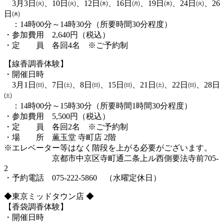
3月3日㈫、10日㈫、12日㈭、16日㈪、19日㈭、24日㈫、26
日㈭
：14時00分～14時30分（所要時間30分程度）
・参加費用 2,640円（税込）
・定 員 各回4名 ※ご予約制
【線香調香体験】
・開催日時
3月1日㈰、7日㈯、8日㈰、15日㈰、21日㈯、22日㈰、28日
㈯
：14時00分～15時30分（所要時間1時間30分程度）
・参加費用 5,500円（税込）
・定 員 各回2名 ※ご予約制
・場 所 薫玉堂 寺町店 2階
※エレベーター等はなく階段を上がる必要がございます。
京都市中京区寺町通二条上ル西側要法寺前705-
2
・予約電話 075-222-5860 （水曜定休日）
◆東京ミッドタウン店 ◆
【香袋調香体験】
・開催日時