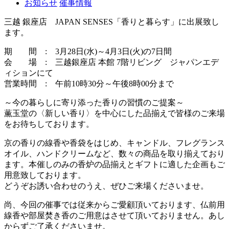
お知らせ
催事情報
三越 銀座店 JAPAN SENSES「香りと暮らす」に出展致し
ます。
期 間 : 3月28日(水)～4月3日(火)の7日間
会 場 : 三越銀座店 本館 7階リビング ジャパンエデ
ィションにて
営業時間 : 午前10時30分～午後8時00分まで
～今の暮らしに寄り添った香りの習慣のご提案～
薫玉堂の〈新しい香り〉を中心にした品揃えで皆様のご来場
をお待ちしております。
京の香りの線香や香袋をはじめ、キャンドル、フレグランス
オイル、ハンドクリームなど、数々の商品を取り揃えており
ます。本催しのみの香炉の品揃えとギフトに適した企画もご
用意致しております。
どうぞお誘い合わせのうえ、ぜひご来場くださいませ。
尚、今回の催事では従来からご愛顧頂いております、仏前用
線香や部屋焚き香のご用意はさせて頂いておりません。あし
からずご了承くださいませ。