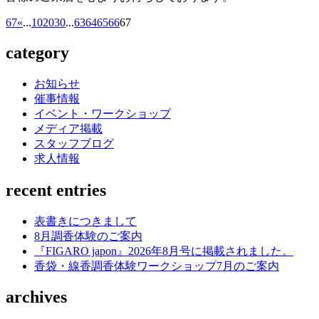
67
«
...
10
20
30
...
63
64
65
66
67
category
お知らせ
催事情報
イベント・ワークショップ
メディア掲載
スタッフブログ
求人情報
recent entries
表書きにつきまして
8月調香体験のご案内
『FIGARO japon』2026年8月号に掲載されました。
香袋・線香調香体験ワークショップ7月のご案内
archives