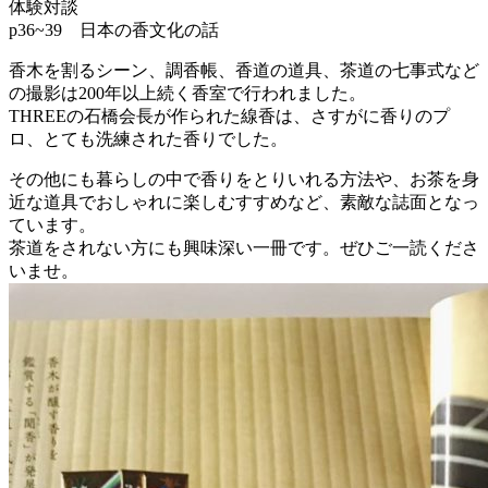
体験対談
p36~39 日本の香文化の話
香木を割るシーン、調香帳、香道の道具、茶道の七事式など
の撮影は200年以上続く香室で行われました。
THREEの石橋会長が作られた線香は、さすがに香りのプ
ロ、とても洗練された香りでした。
その他にも暮らしの中で香りをとりいれる方法や、お茶を身
近な道具でおしゃれに楽しむすすめなど、素敵な誌面となっ
ています。
茶道をされない方にも興味深い一冊です。ぜひご一読くださ
いませ。