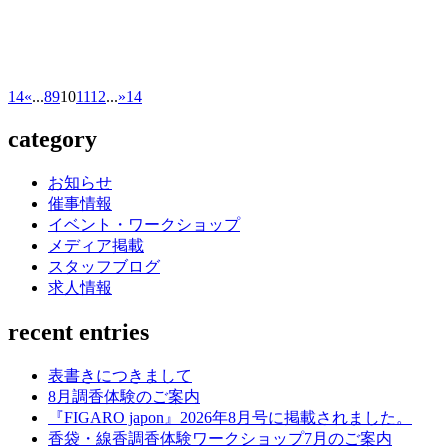
14
«
...
8
9
10
11
12
...
»
14
category
お知らせ
催事情報
イベント・ワークショップ
メディア掲載
スタッフブログ
求人情報
recent entries
表書きにつきまして
8月調香体験のご案内
『FIGARO japon』2026年8月号に掲載されました。
香袋・線香調香体験ワークショップ7月のご案内