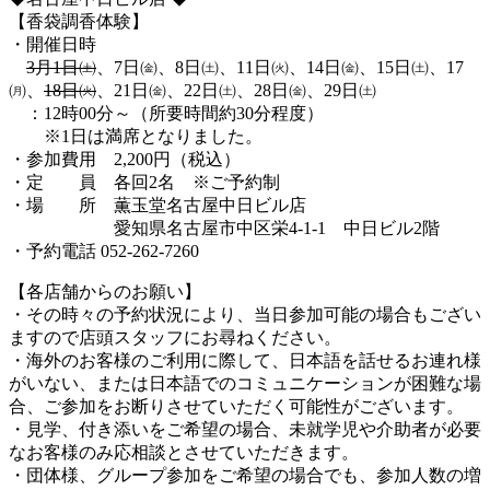
【香袋調香体験】
・開催日時
3月1日㈯
、7日㈮、8日㈯、11日㈫、14日㈮、15日㈯、17
㈪、
18日㈫
、21日㈮、22日㈯、28日㈮、29日㈯
：12時00分～（所要時間約30分程度）
※1日は満席となりました。
・参加費用 2,200円（税込）
・定 員 各回2名 ※ご予約制
・場 所 薫玉堂名古屋中日ビル店
愛知県名古屋市中区栄4-1-1 中日ビル2階
・予約電話 052-262-7260
【各店舗からのお願い】
・その時々の予約状況により、当日参加可能の場合もござい
ますので店頭スタッフにお尋ねください。
・海外のお客様のご利用に際して、日本語を話せるお連れ様
がいない、または日本語でのコミュニケーションが困難な場
合、ご参加をお断りさせていただく可能性がございます。
・見学、付き添いをご希望の場合、未就学児や介助者が必要
なお客様のみ応相談とさせていただきます。
・団体様、グループ参加をご希望の場合でも、参加人数の増