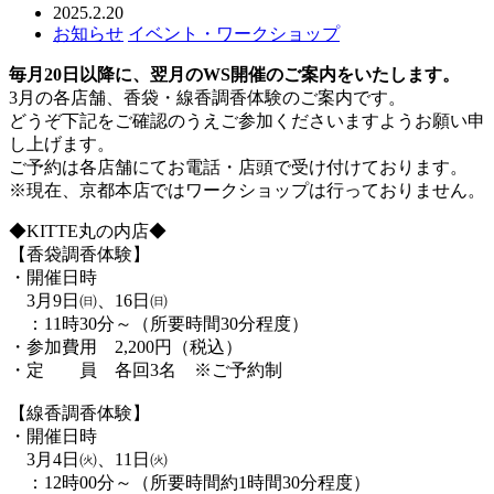
2025.2.20
お知らせ
イベント・ワークショップ
毎月20日以降に、翌月のWS開催のご案内をいたします
。
3月の各店舗、香袋・線香調香体験のご案内です。
どうぞ下記をご確認のうえご参加くださいますようお願い申
し上げます。
ご予約は各店舗にてお電話・店頭で受け付けております。
※現在、京都本店ではワークショップは行っておりません。
◆KITTE丸の内店◆
【香袋調香体験】
・開催日時
3月9日㈰、16日㈰
：11時30分～（所要時間30分程度）
・参加費用 2,200円（税込）
・定 員 各回3名 ※ご予約制
【線香調香体験】
・開催日時
3月4日㈫、11日㈫
：12時00分～（所要時間約1時間30分程度）