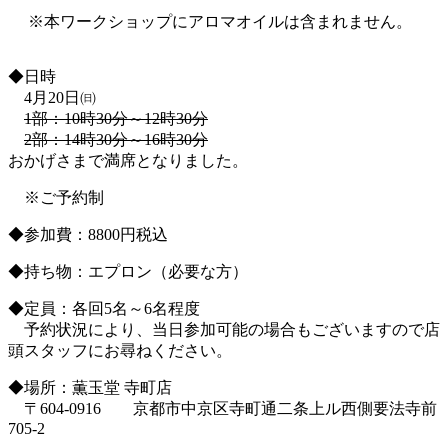
※本ワークショップにアロマオイルは含まれません。
◆日時
4月20日㈰
1部：10時30分～12時30分
2部：14時30分～16時30分
おかげさまで満席となりました。
※ご予約制
◆参加費：8800円税込
◆持ち物：エプロン（必要な方）
◆定員：各回5名～6名程度
予約状況により、当日参加可能の場合もございますので店
頭スタッフにお尋ねください。
◆場所：薫玉堂 寺町店
〒604‐0916 京都市中京区寺町通二条上ル西側要法寺前
705-2