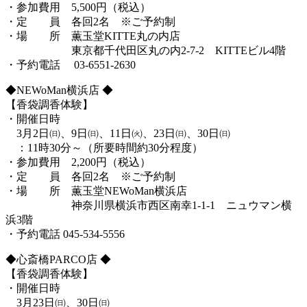
・参加費用 5,500円（税込）
・定 員 各回2名 ※ご予約制
・場 所 薫玉堂KITTE丸の内店
東京都千代田区丸の内2-7-2 KITTEビル4階
・予約電話 03-6551-2630
◆NEWoMan横浜店 ◆
【香袋調香体験】
・開催日時
3月2日㈰、9日㈰、11日㈫、23日㈰、30日㈰
：11時30分～（所要時間約30分程度）
・参加費用 2,200円（税込）
・定 員 各回2名 ※ご予約制
・場 所 薫玉堂NEWoMan横浜店
神奈川県横浜市西区南幸1-1-1 ニュウマン横
浜3階
・予約電話 045-534-5556
◆心斎橋PARCO店 ◆
【香袋調香体験】
・開催日時
3月23日㈰、30日㈰