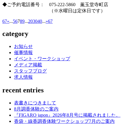
◆ご予約電話番号： 075-222-5860 薫玉堂寺町店
（※水曜日は定休日です）
67
«
...
5
6
7
8
9
...
20
30
40
...
»
67
category
お知らせ
催事情報
イベント・ワークショップ
メディア掲載
スタッフブログ
求人情報
recent entries
表書きにつきまして
8月調香体験のご案内
『FIGARO japon』2026年8月号に掲載されました。
香袋・線香調香体験ワークショップ7月のご案内