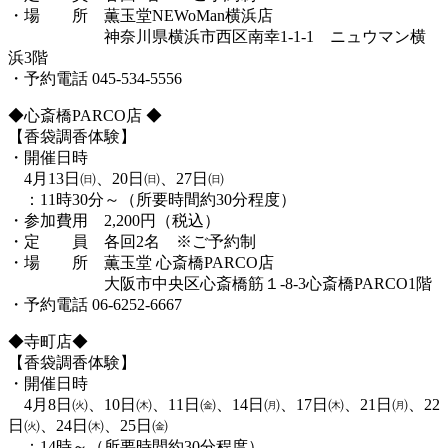
・場 所 薫玉堂NEWoMan横浜店
神奈川県横浜市西区南幸1-1-1 ニュウマン横
浜3階
・予約電話 045-534-5556
◆心斎橋PARCO店 ◆
【香袋調香体験】
・開催日時
4月13日㈰、20日㈰、27日㈰
：11時30分～（所要時間約30分程度）
・参加費用 2,200円（税込）
・定 員 各回2名 ※ご予約制
・場 所 薫玉堂 心斎橋PARCO店
大阪市中央区心斎橋筋１-8-3心斎橋PARCO1階
・予約電話 06-6252-6667
◆寺町店◆
【香袋調香体験】
・開催日時
4月8日㈫、10日㈭、11日㈮、14日㈪、17日㈭、21日㈪、22
日㈫、24日㈭、25日㈮
：14時～（所要時間約30分程度）