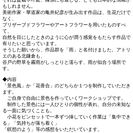
もしれません。
美術作家・華道家の亀井紀彦が生み出す作品は、生花だけで
なく、
プリザーブドフラワーやアートフラワーを用いたものすべ
て、
自然を目にしたときのように心が潤う感覚をもたらす作品で
有りたいと思っています。
そうした願いから、作品群を「雨」と名付けました。アトリ
エのある北鎌倉も、
谷戸の野草を霧雨がしっとりと濡らす、雨が似合う場所で
す。
◆内容
「景色風」か「花香合」のどちらか１つを制作していただき
ます。
ご自身で自由に景色を作っていくワークショップです。
制作した景色には一人ひとりの個性が表れ、自分の未知な
る一面に気づくことも。
小花をピンセットで一本ずつ挿していく作業は「集中でき
る」「気持ちが落ち着く」
「瞑想のよう」等の感想をいただいています。