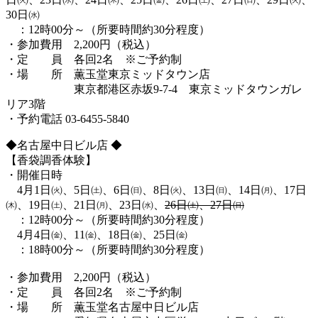
30日㈬
：12時00分～（所要時間約30分程度）
・参加費用 2,200円（税込）
・定 員 各回2名 ※ご予約制
・場 所 薫玉堂東京ミッドタウン店
東京都港区赤坂9-7-4 東京ミッドタウンガレ
リア3階
・予約電話 03-6455-5840
◆名古屋中日ビル店 ◆
【香袋調香体験】
・開催日時
4月1日㈫、5日㈯、6日㈰、8日㈫、13日㈰、14日㈪、17日
㈭、19日㈯、21日㈪、23日㈬、
26日㈯、27日㈰
：12時00分～（所要時間約30分程度）
4月4日㈮、11㈮、18日㈮、25日㈮
：18時00分～（所要時間約30分程度）
・参加費用 2,200円（税込）
・定 員 各回2名 ※ご予約制
・場 所 薫玉堂名古屋中日ビル店