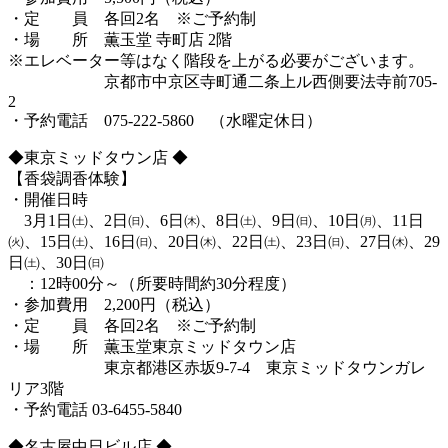
・定 員 各回2名 ※ご予約制
・場 所 薫玉堂 寺町店 2階
※エレベーター等はなく階段を上がる必要がございます。
京都市中京区寺町通二条上ル西側要法寺前705-
2
・予約電話 075-222-5860 （水曜定休日）
◆東京ミッドタウン店 ◆
【香袋調香体験】
・開催日時
3月1日㈯、2日㈰、6日㈭、8日㈯、9日㈰、10日㈪、11日
㈫、15日㈯、16日㈰、20日㈭、22日㈯、23日㈰、27日㈭、29
日㈯、30日㈰
：12時00分～（所要時間約30分程度）
・参加費用 2,200円（税込）
・定 員 各回2名 ※ご予約制
・場 所 薫玉堂東京ミッドタウン店
東京都港区赤坂9-7-4 東京ミッドタウンガレ
リア3階
・予約電話 03-6455-5840
◆名古屋中日ビル店 ◆