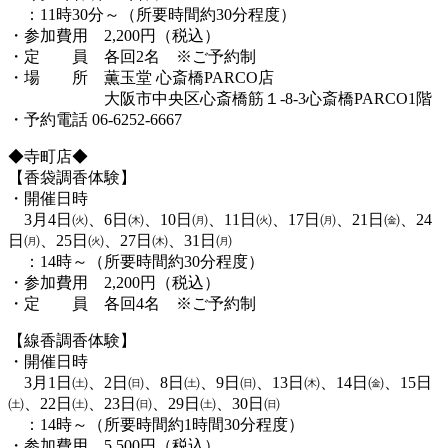
：11時30分～（所要時間約30分程度）
・参加費用 2,200円（税込）
・定 員 各回2名 ※ご予約制
・場 所 薫玉堂 心斎橋PARCO店
大阪市中央区心斎橋筋１-8-3心斎橋PARCO1階
・予約電話 06-6252-6667
◆寺町店◆
【香袋調香体験】
・開催日時
3月4日㈫、6日㈭、10日㈪、11日㈫、17日㈪、21日㈮、24
日㈪、25日㈫、27日㈭、31日㈪
：14時～（所要時間約30分程度）
・参加費用 2,200円（税込）
・定 員 各回4名 ※ご予約制
【線香調香体験】
・開催日時
3月1日㈯、2日㈰、8日㈯、9日㈰、13日㈭、14日㈮、15日
㈯、22日㈯、23日㈰、29日㈯、30日㈰
：14時～（所要時間約1時間30分程度）
・参加費用 5,500円（税込）