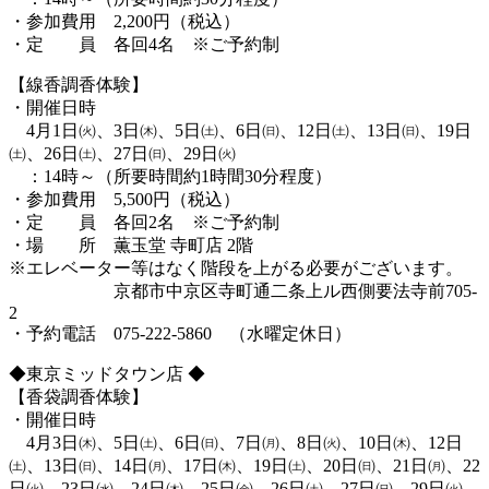
・参加費用 2,200円（税込）
・定 員 各回4名 ※ご予約制
【線香調香体験】
・開催日時
4月1日㈫、3日㈭、5日㈯、6日㈰、12日㈯、13日㈰、19日
㈯、26日㈯、27日㈰、29日㈫
：14時～（所要時間約1時間30分程度）
・参加費用 5,500円（税込）
・定 員 各回2名 ※ご予約制
・場 所 薫玉堂 寺町店 2階
※エレベーター等はなく階段を上がる必要がございます。
京都市中京区寺町通二条上ル西側要法寺前705-
2
・予約電話 075-222-5860 （水曜定休日）
◆東京ミッドタウン店 ◆
【香袋調香体験】
・開催日時
4月3日㈭、5日㈯、6日㈰、7日㈪、8日㈫、10日㈭、12日
㈯、13日㈰、14日㈪、17日㈭、19日㈯、20日㈰、21日㈪、22
日㈫、23日㈬、24日㈭、25日㈮、26日㈯、27日㈰、29日㈫、