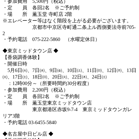
・参加費用 5,500円（税込）
・定 員 各回2名 ※ご予約制
・場 所 薫玉堂 寺町店 2階
※エレベーター等はなく階段を上がる必要がございます。
京都市中京区寺町通二条上ル西側要法寺前705-
2
・予約電話 075-222-5860 （水曜定休日）
◆東京ミッドタウン店 ◆
【香袋調香体験】
・開催日時
5月6日㈫、7日㈬、9日㈮、10日㈯、11日㈰、12日㈪、13日
㈫、17日㈯、18日㈰、20日㈫、22日㈭、24日㈯
：12時00分～（所要時間約30分程度）
・参加費用 2,200円（税込）
・定 員 各回2名 ※ご予約制
・場 所 薫玉堂東京ミッドタウン店
東京都港区赤坂9-7-4 東京ミッドタウンガレ
リア3階
・予約電話 03-6455-5840
◆名古屋中日ビル店 ◆