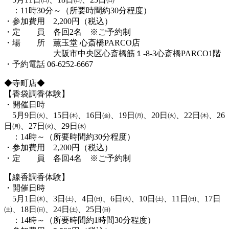
：11時30分～（所要時間約30分程度）
・参加費用 2,200円（税込）
・定 員 各回2名 ※ご予約制
・場 所 薫玉堂 心斎橋PARCO店
大阪市中央区心斎橋筋１-8-3心斎橋PARCO1階
・予約電話 06-6252-6667
◆寺町店◆
【香袋調香体験】
・開催日時
5月9日㈫、15日㈭、16日㈮、19日㈪、20日㈫、22日㈭、26
日㈪、27日㈫、29日㈭
：14時～（所要時間約30分程度）
・参加費用 2,200円（税込）
・定 員 各回4名 ※ご予約制
【線香調香体験】
・開催日時
5月1日㈭、3日㈯、4日㈰、6日㈫、10日㈯、11日㈰、17日
㈯、18日㈰、24日㈯、25日㈰
：14時～（所要時間約1時間30分程度）