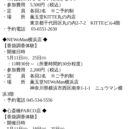
・参加費用 5,500円（税込）
・定 員 各回2名 ※ご予約制
・場 所 薫玉堂KITTE丸の内店
東京都千代田区丸の内2-7-2 KITTEビル4階
・予約電話 03-6551-2630
◆NEWoMan横浜店 ◆
【香袋調香体験】
・開催日時
5月11日㈰、25日㈰
：11時30分～（所要時間約30分程度）
・参加費用 2,200円（税込）
・定 員 各回2名 ※ご予約制
・場 所 薫玉堂NEWoMan横浜店
神奈川県横浜市西区南幸1-1-1 ニュウマン横
浜3階
・予約電話 045-534-5556
◆心斎橋PARCO店 ◆
【香袋調香体験】
・開催日時
5月11日㈰、18日㈰、25日㈰