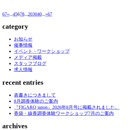
67
«
...
4
5
6
7
8
...
20
30
40
...
»
67
category
お知らせ
催事情報
イベント・ワークショップ
メディア掲載
スタッフブログ
求人情報
recent entries
表書きにつきまして
8月調香体験のご案内
『FIGARO japon』2026年8月号に掲載されました。
香袋・線香調香体験ワークショップ7月のご案内
archives