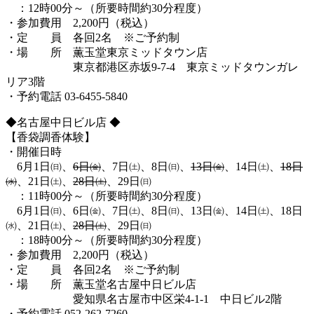
：12時00分～（所要時間約30分程度）
・参加費用 2,200円（税込）
・定 員 各回2名 ※ご予約制
・場 所 薫玉堂東京ミッドタウン店
東京都港区赤坂9-7-4 東京ミッドタウンガレ
リア3階
・予約電話 03-6455-5840
◆名古屋中日ビル店 ◆
【香袋調香体験】
・開催日時
6月1日㈰、
6日㈮
、7日㈯、8日㈰、
13日㈮
、14日㈯、
18日
㈬
、21日㈯、
28日㈯
、29日㈰
：11時00分～（所要時間約30分程度）
6月1日㈰、6日㈮、7日㈯、8日㈰、13日㈮、14日㈯、18日
㈬、21日㈯、
28日㈯
、29日㈰
：18時00分～（所要時間約30分程度）
・参加費用 2,200円（税込）
・定 員 各回2名 ※ご予約制
・場 所 薫玉堂名古屋中日ビル店
愛知県名古屋市中区栄4-1-1 中日ビル2階
・予約電話 052-262-7260