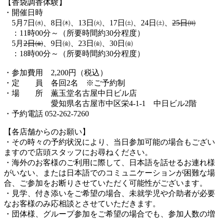
【香袋調香体験】
・開催日時
5月7日㈬、8日㈭、13日㈫、17日㈯、24日㈯、
25日㈰
：11時00分～（所要時間約30分程度）
5月
2日㈮
、9日㈮、23日㈮、30日㈮
：18時00分～（所要時間約30分程度）
・参加費用 2,200円（税込）
・定 員 各回2名 ※ご予約制
・場 所 薫玉堂名古屋中日ビル店
愛知県名古屋市中区栄4-1-1 中日ビル2階
・予約電話 052-262-7260
【各店舗からのお願い】
・その時々の予約状況により、当日参加可能の場合もござい
ますので店頭スタッフにお尋ねください。
・海外のお客様のご利用に際して、日本語を話せるお連れ様
がいない、または日本語でのコミュニケーションが困難な場
合、ご参加をお断りさせていただく可能性がございます。
・見学、付き添いをご希望の場合、未就学児や介助者が必要
なお客様のみ応相談とさせていただきます。
・団体様、グループ参加をご希望の場合でも、参加人数の増