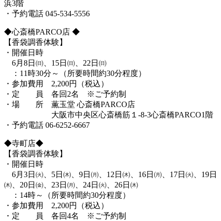
浜3階
・予約電話 045-534-5556
◆心斎橋PARCO店 ◆
【香袋調香体験】
・開催日時
6月8日㈰、15日㈰、22日㈰
：11時30分～（所要時間約30分程度）
・参加費用 2,200円（税込）
・定 員 各回2名 ※ご予約制
・場 所 薫玉堂 心斎橋PARCO店
大阪市中央区心斎橋筋１-8-3心斎橋PARCO1階
・予約電話 06-6252-6667
◆寺町店◆
【香袋調香体験】
・開催日時
6月3日㈫、5日㈭、9日㈪、12日㈭、16日㈪、17日㈫、19日
㈭、20日㈮、23日㈪、24日㈫、26日㈭
：14時～（所要時間約30分程度）
・参加費用 2,200円（税込）
・定 員 各回4名 ※ご予約制