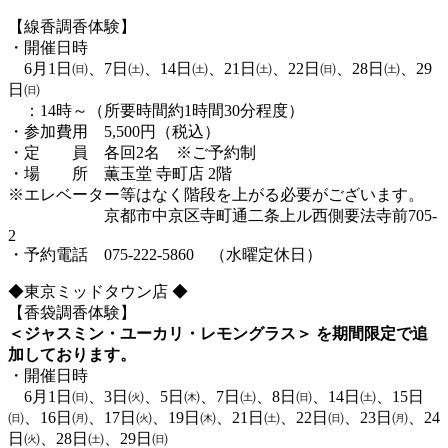
【線香調香体験】
・開催日時
6月1日㈰、7日㈯、14日㈯、21日㈯、22日㈰、28日㈯、29
日㈰
：14時～（所要時間約1時間30分程度）
・参加費用 5,500円（税込）
・定 員 各回2名 ※ご予約制
・場 所 薫玉堂 寺町店 2階
※エレベーター等はなく階段を上がる必要がございます。
京都市中京区寺町通二条上ル西側要法寺前705-
2
・予約電話 075-222-5860 （水曜定休日）
◆東京ミッドタウン店 ◆
【香袋調香体験】
＜ジャスミン・ユーカリ・レモングラス＞ を期間限定で追
加しております。
・開催日時
6月1日㈰、3日㈫、5日㈭、7日㈯、8日㈰、14日㈯、15日
㈰、16日㈪、17日㈫、19日㈭、21日㈯、22日㈰、23日㈪、24
日㈫、28日㈯、29日㈰